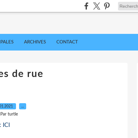
IPALES
ARCHIVES
CONTACT
es de rue
01.2021
…
Par turtle
 :
ICI